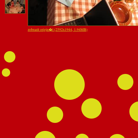
zobrazit origin�l (
2592x1944
,
1.94MB
)